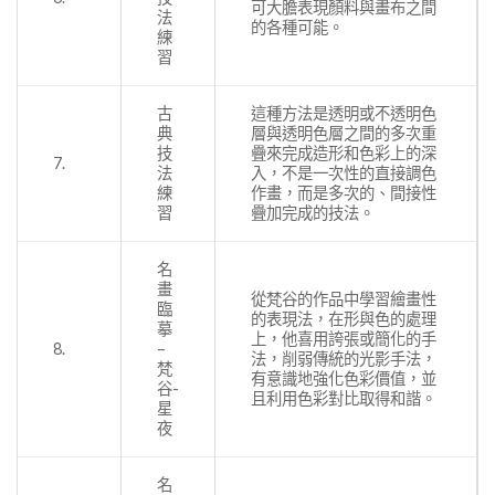
可大膽表現顏料與畫布之間
法
的各種可能。
練
習
古
這種方法是透明或不透明色
典
層與透明色層之間的多次重
技
疊來完成造形和色彩上的深
7.
法
入，不是一次性的直接調色
練
作畫，而是多次的、間接性
習
疊加完成的技法。
名
畫
從梵谷的作品中學習繪畫性
臨
的表現法，在形與色的處理
摹
上，他喜用誇張或簡化的手
8.
–
法，削弱傳統的光影手法，
梵
有意識地強化色彩價值，並
谷-
且利用色彩對比取得和諧。
星
夜
名