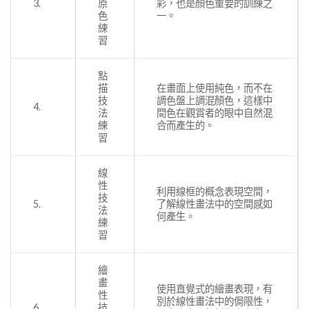
3.
原
彩，也是顏色重要的訓練之
色
一。
練
習
點
描
在畫面上使用純色，而不在
技
調色盤上調混顏色，這樣中
4.
法
間色在觀賞者的眼中自然混
練
合而產生的。
習
線
性
利用線框的概念表現空間，
技
5.
了解線性畫法中的空間感如
法
何產生。
練
習
繪
畫
使用直覺式的繪畫表現，有
性
別於線性畫法中的侷限性，
6.
技