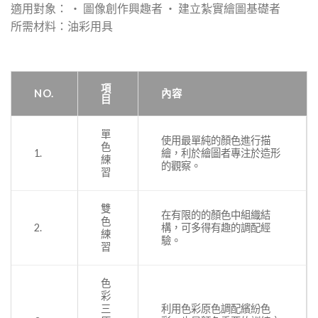
適用對象： ‧ 圖像創作興趣者 ‧ 建立紮實繪圖基礎者
所需材料：油彩用具
項
NO.
內容
目
單
使用最單純的顏色進行描
色
1.
繪，利於繪圖者專注於造形
練
的觀察。
習
雙
在有限的的顏色中組織結
色
2.
構，可多得有趣的調配經
練
驗。
習
色
彩
三
利用色彩原色調配繽紛色