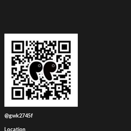
@gwk2745f
Location