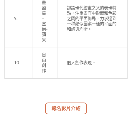
畫
臨
認識現代繪畫之父的表現特
摹
點，注重畫面中形體和色彩
9.
–
之間的平面佈局，力求達到
塞
一種類似圖案一樣的平面的
尚-
和諧與均衡。
蘋
果
自
由
10.
個人創作表現。
創
作
報名影片介紹