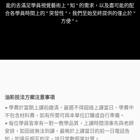
能的去滿足學員視覺藝術上 " 知 " 的需求，以及盡可能的配
合各學員時間上的 " 突發性 "，我們至始至終提供的僅止於 "
方便 "。
油彩技法方案注意事項
• 學費於當期上課前繳清，最遲不得超過上課當日，學費中
不包含材料費，如有所需可與本單位訂購或自行準備。
• 每位學員皆享有一對一教學品質，上課時間須事先與老師
安排，如因故無法到課，最晚於上課當日的前一日電話告
知，如違反相互約定，該日堂數照常計算。