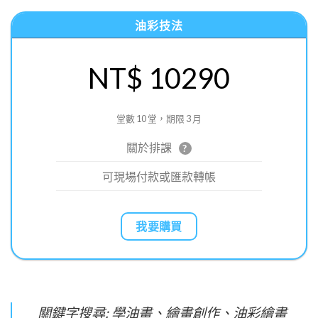
油彩技法
NT$ 10290
堂數 10 堂，期限 3 月
關於排課
?
可現場付款或匯款轉帳
我要購買
關鍵字搜尋: 學油畫、繪畫創作、油彩繪畫