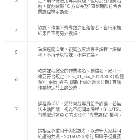
3
定，則不得選用專業課程，但可於課程開始
前，提前續報 “C 方案長期” 直到期限符合專
業課程排定為始。
缺課、作業不齊導致進度落後者，自行承擔
4
結果且不再另外授課。
缺課達兩次者，視同放棄該專業課程上課權
5
利，不再予以授課，不得異議。
軟體課程繳交的作業檔名、副檔名、尺寸一
律要符合規定 >> ai_01_xxx_20120808 ( 軟體
6
類別_張數_姓名_即將上課的當天日期 ) 其餘
作業規定於上課公佈。
課程過半時，須於粉絲專頁給予評論，若無
7
法主動回饋，視為不認同本課程，BIJUTSU
有權取消該員 C 方案任何 “專業課程” 權利。
請相互尊重同學與授課者，以遵守大家共同
維護的共識。20160223 修訂 畢啾子視覺藝