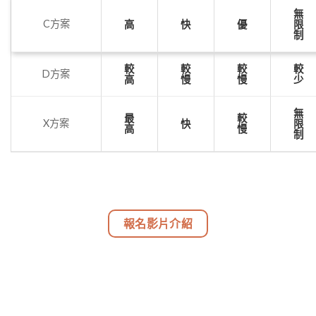
無
C方案
高
快
優
限
制
較
較
較
較
D方案
高
慢
慢
少
無
最
較
X方案
快
限
高
慢
制
報名影片介紹