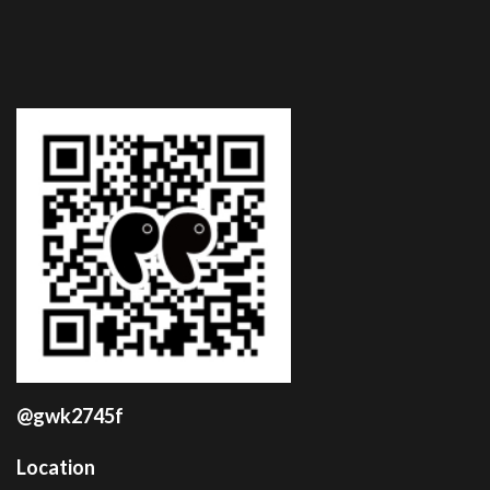
@gwk2745f
Location