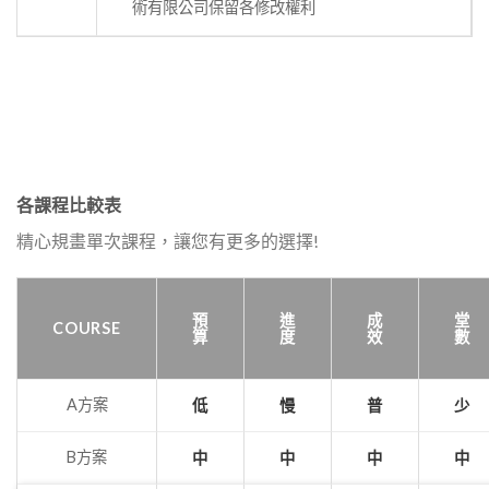
術有限公司保留各修改權利
各課程比較表
精心規畫單次課程，讓您有更多的選擇!
預
進
成
堂
COURSE
算
度
效
數
A方案
低
慢
普
少
B方案
中
中
中
中