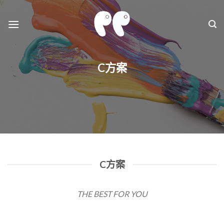
Skip
to
content
C方案
C方案
THE BEST FOR YOU