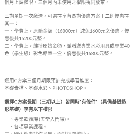
個月上課權限，三個月內未使用之權限視同放棄。
三期單期一次繳清，可選擇享有長期優惠方案Ⅰ二則優惠擇
其一：
一、學費上，原始金額（16800元）減免1600元之優惠，優
惠後共15200元整。
二、學費上，維持原始金額，並贈送專業水彩用具或專業40
色（學生級）彩色鉛筆一盒，優惠後共16800元整。
選用C方案三個月期限預計完成學習進度：
基礎素描、基礎水彩、PHOTOSHOP。
選擇C方案長期（三期以上）皆同時”有條件”（具備基礎造
形基礎）享有以下權限
一、專業軟體課 (五堂入門課)。
二、各項專業課程。
三、國內外考試作品集、面試相關協助。