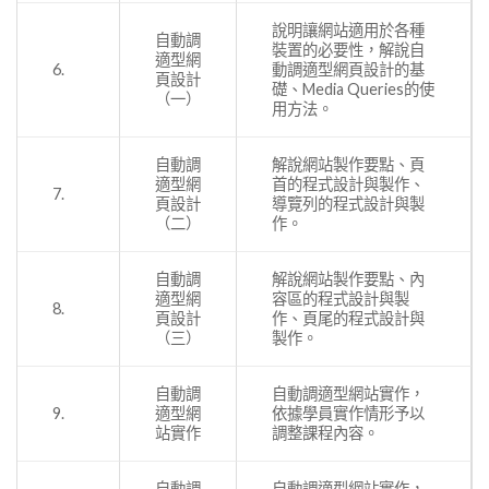
說明讓網站適用於各種
自動調
裝置的必要性，解說自
適型網
6.
動調適型網頁設計的基
頁設計
礎、Media Queries的使
（一）
用方法。
自動調
解說網站製作要點、頁
適型網
首的程式設計與製作、
7.
頁設計
導覽列的程式設計與製
（二）
作。
自動調
解說網站製作要點、內
適型網
容區的程式設計與製
8.
頁設計
作、頁尾的程式設計與
（三）
製作。
自動調
自動調適型網站實作，
9.
適型網
依據學員實作情形予以
站實作
調整課程內容。
自動調
自動調適型網站實作，