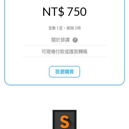
NT$ 750
堂數 1 堂，期限 2 時
關於排課
?
可現場付款或匯款轉帳
我要購買