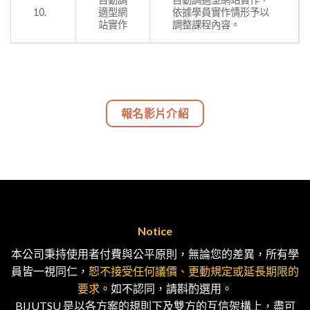
10.
適型網
依據學員實作情形予以
站實作
調整課程內容。
報名影片介紹
Notice
本公司秉持使用者付費與公平原則，無論您的差異，所有學
員皆一視同仁，
恕不接受任何議價、更動規定或延長期限的
要求
。如不認同，請斟酌選用。
BIJUTSU 是以各方案的規則下及雙方的互信架構上，盡可