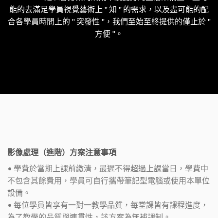
能的去滿足學員視覺藝術上 " 知 " 的需求，以及盡可能的配
合各學員時間上的 " 突發性 "，我們至始至終提供的僅止於 "
方便 "。
影像處理（進階）方案注意事項
• 學費於當期上課前繳清，最遲不得超過上課當日，學費中
不包含其餘費用，學員可自行攜帶筆記型電腦或使用本單位
設備。
• 每位學員皆享有一對一教學品質，每堂課皆有課程進度，
為了教學的品質與連貫性，該方案為無補課制。