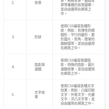
景、網格背景、圓點背
2.
背景
景等複雜的背景圖案，
並自由運用在網頁之
中。
使用CSS編寫各種形
狀，例如：有彈性的橢
圓形、平行四邊形、菱
3.
形狀
形圖片、剪角、簡單的
圓餅圖等，並自由運用
在網頁之中。
使用CSS編寫單邊陰
陰影與
影、特殊的陰影、圖片
4.
濾鏡
濾鏡效果，並自由運用
在網頁之中。
使用CSS編寫各種文字
效果，例如：凸版印刷
文字效
5.
文字、外框文字、光暈
果
文字、浮凸文字等，並
自由運用在網頁之中。