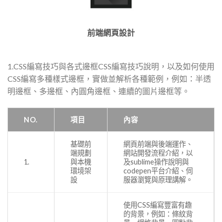
前端網頁設計
1.CSS編寫技巧與各式邊框CSS編寫技巧說明，以及如何使用
CSS編寫多種樣式邊框，實做並解析各種範例，例如：半透
明邊框、多邊框、內圓角邊框、連續的圖片邊框等。
NO.
項目
內容
基礎前
網頁前端與後端運作、
端規劃
網站開發流程介紹，以
1.
與本機
及sublime操作說明與
環境架
codepen平台介紹、伺
設
服器瀏覽與原理講解。
使用CSS編寫豐富有趣
的背景，例如：條紋背