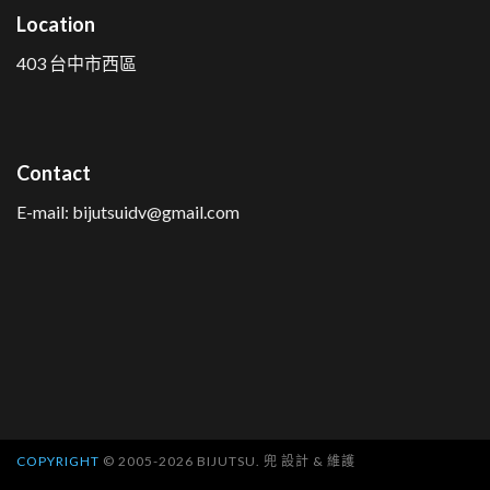
Location
403 台中市西區
Contact
E-mail: bijutsuidv@gmail.com
COPYRIGHT
© 2005-2026 BIJUTSU. 兜 設計 & 維護