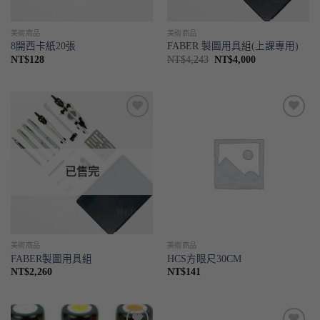
美術商品
美術商品
8開西卡紙20張
FABER 製圖用具組(上課專用)
原
目
NT$
128
NT$
4,243
NT$
4,000
始
前
價
價
格：
格：
NT$4,243。
NT$4,000。
喜歡
喜歡
已售完
美術商品
美術商品
FABER製圖用具組
HCS方眼尺30CM
NT$
2,260
NT$
141