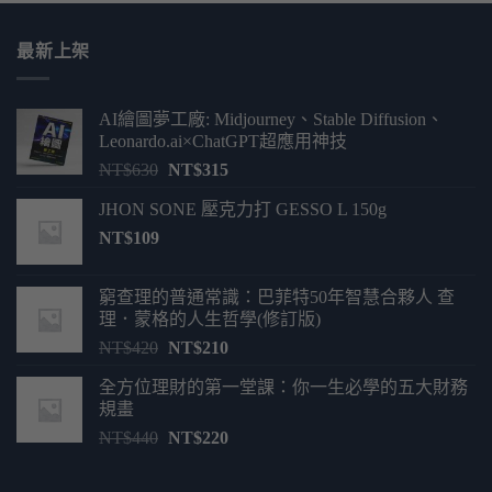
最新上架
AI繪圖夢工廠: Midjourney、Stable Diffusion、
Leonardo.ai×ChatGPT超應用神技
原
目
NT$
630
NT$
315
始
前
JHON SONE 壓克力打 GESSO L 150g
價
價
NT$
109
格：
格：
NT$630。
NT$315。
窮查理的普通常識：巴菲特50年智慧合夥人 查
理．蒙格的人生哲學(修訂版)
原
目
NT$
420
NT$
210
始
前
全方位理財的第一堂課：你一生必學的五大財務
價
價
規畫
格：
格：
原
目
NT$
440
NT$
220
NT$420。
NT$210。
始
前
價
價