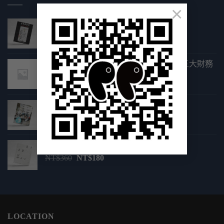
×
藝用解剖學
原
目
NT$
350
NT$
175
始
前
價
價
全方位理財的第一堂課：你一生必學的五大財務
格：
格：
規畫
NT$350。
NT$175。
原
目
NT$
440
NT$
220
始
前
做個平面設計師：你該知道的大小事
價
價
原
目
NT$
450
格：
NT$
225
格：
始
前
NT$440。
NT$220。
價
價
設計・Design・デザイン
格：
格：
原
目
NT$
360
NT$
180
NT$450。
NT$225。
始
前
價
價
格：
格：
NT$360。
NT$180。
LOCATION