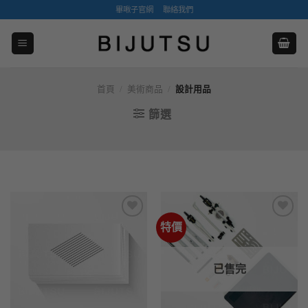
Skip
畢啾子官網
聯絡我們
to
content
首頁
/
美術商品
/
設計用品
篩選
特價
喜歡
喜歡
已售完